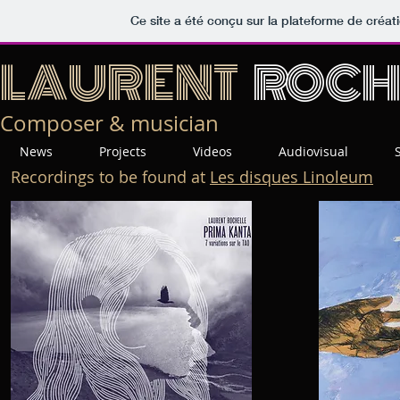
Ce site a été conçu sur la plateforme de créati
LAURENT
ROCH
Composer & musician
News
Projects
Videos
Audiovisual
Recordings to be found at
Les disques Linoleum