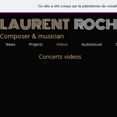
Ce site a été conçu sur la plateforme de créati
LAURENT
ROCH
Composer & musician
News
Projects
Videos
Audiovisual
Concerts videos